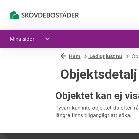
Mina sidor
Hem
Ledigt just nu
Obj
Objektsdetalj
Objektet kan ej vi
Tyvärr kan inte objektet du efterfrå
längre finns tillgängligt att söka.