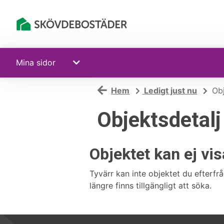
Mina sidor
Hem
Ledigt just nu
Obj
Objektsdetalj
Objektet kan ej vi
Tyvärr kan inte objektet du efterfrå
längre finns tillgängligt att söka.